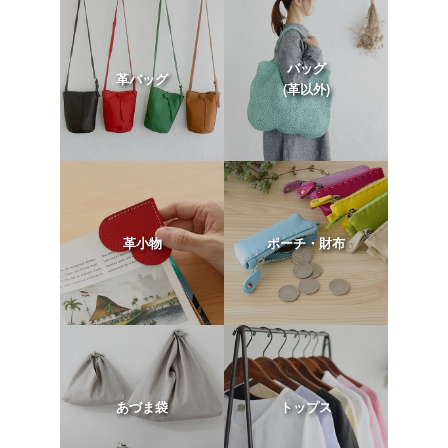
バッグ
革バッグ
(革以外)
革小物
ポーチ・財布
あづま袋
トップス