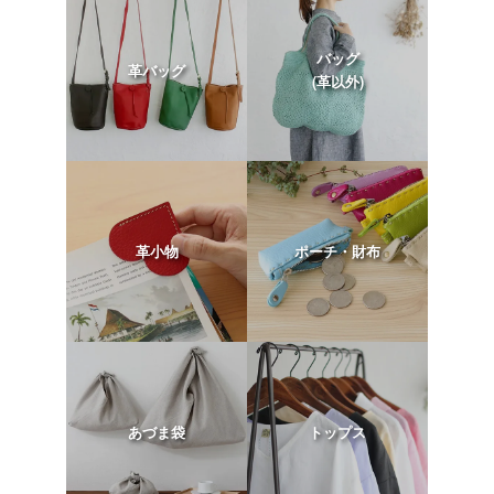
バッグ
革バッグ
(革以外)
革小物
ポーチ・財布
あづま袋
トップス