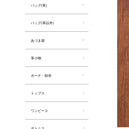
バッグ(革)
バッグ(革以外)
あづま袋
革小物
ポーチ・財布
トップス
ワンピース
ボトムス