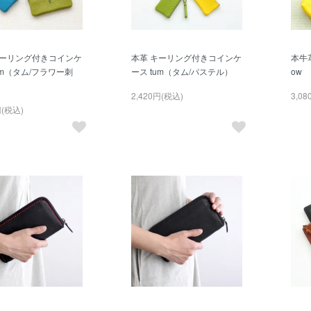
キーリング付きコインケ
本革 キーリング付きコインケ
本牛
um（タム/フラワー刺
ース tum（タム/パステル）
ow
2,420円(税込)
3,0
円(税込)