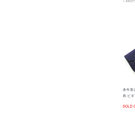
7,480
本牛革
布 ビ
SOLD 