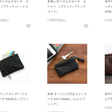
ザーマルチポーチ ロ
本革レザーマルチポーチ ロ
本牛
 （ブラック×レッドコ
ーリー （ブラック×ブラック
ッチ
コード）
and
円(税込)
7,590円(税込)
9,3
 ワックスレザー フラ
本革 キーリング付きコインケ
本牛
チ handy S（ブラッ
ース tum Classic（タム/クラ
エア
シック）
6,6