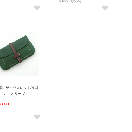
9,900円(税込)
革レザーウォレット/長財
ビギン （オリーブ）
D OUT