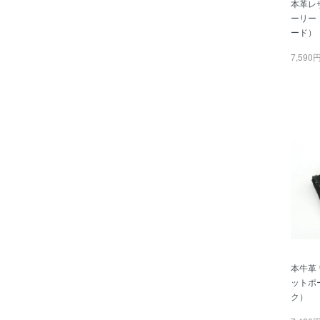
本革レ
ーリー
ード）
7,590
本牛革
ットポー
ク）