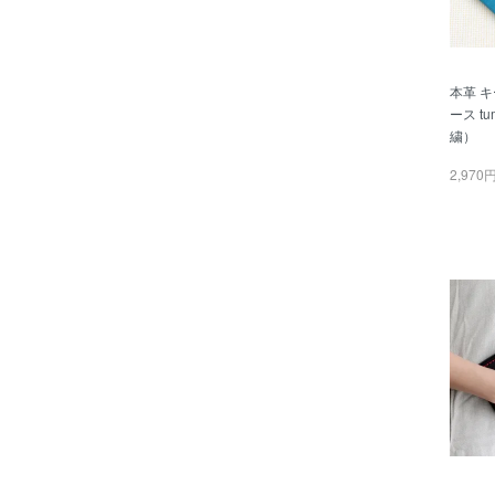
本革 
ース t
繍）
2,970