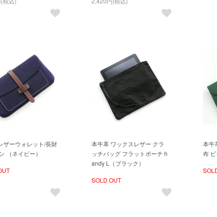
円(税込)
2,420円(税込)
レザーウォレット/長財
本牛革 ワックスレザー クラ
本牛
ギン （ネイビー）
ッチバッグ フラットポーチ h
布 
andy L（ブラック）
OUT
SOL
SOLD OUT