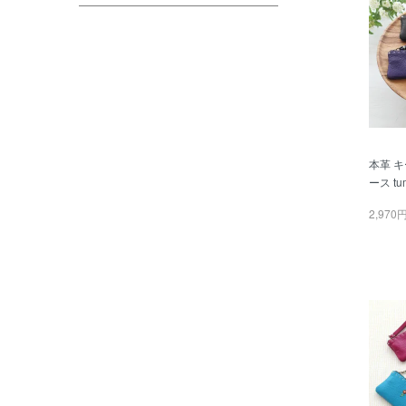
本革 
ース t
2,970