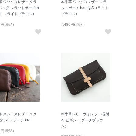
革 ワックスレザー クラ
本牛革 ワックスレザー フラ
バッグ フラットポーチ h
ットポーチ handy S（ライト
y L （ライトブラウン）
ブラウン）
50円(税込)
7,480円(税込)
革 スムースレザー スク
本牛革レザーウォレット/長財
型ワイドポーチ kai
布 ビギン （ダークブラウ
ン）
00円(税込)