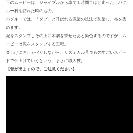
下のムービーは、ジャイプルから車で１時間半ほど走った、バグ
ルー村を訪れた時のもの。
バグルーでは、「ダブ」と呼ばれる泥染の技法で防染し、布を染
めます。
泥をスタンプしその上に木屑を乗せたあと染色するのですが、ム
ービーは泥をスタンプする工程。
楽しげにおしゃべりしながら、リズミカル且つものすごいスピー
ドで仕上げていくという、まさに職人技。
【音が出ますので、ご注意ください】