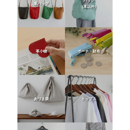
バッグ
革バッグ
(革以外)
革小物
ポーチ・財布
あづま袋
トップス