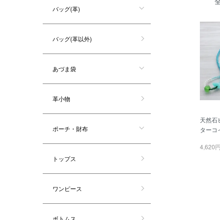
バッグ(革)
バッグ(革以外)
あづま袋
革小物
天然石
ポーチ・財布
ターコイ
4,620
トップス
ワンピース
ボトムス