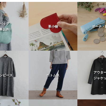
バッグ
革小物
ポーチ・
(革以外)
アウタ
ンピース
ボトムス
ジャケ