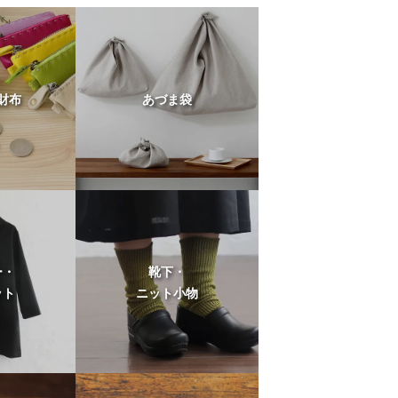
財布
あづま袋
ー・
靴下・
ット
ニット小物