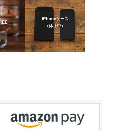
iPhoneケース
REE
（休止中）