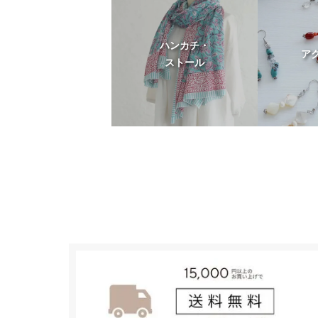
ハンカチ・
ア
ストール