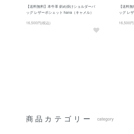
【送料無料】本牛革 斜め掛けショルダーバ
【送料無
ッグ レザーポシェット hana（キャメル）
ッグ レザ
16,500円(税込)
16,500
商品カテゴリー
category