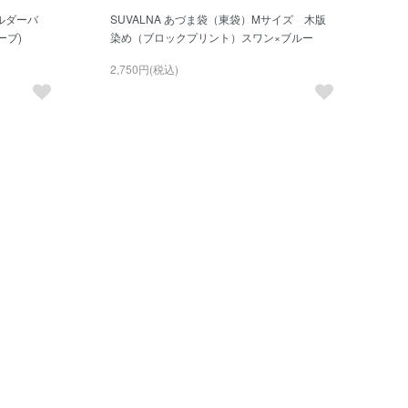
ルダーバ
SUVALNA あづま袋（東袋）Mサイズ 木版
ーブ)
染め（ブロックプリント）スワン×ブルー
2,750円(税込)