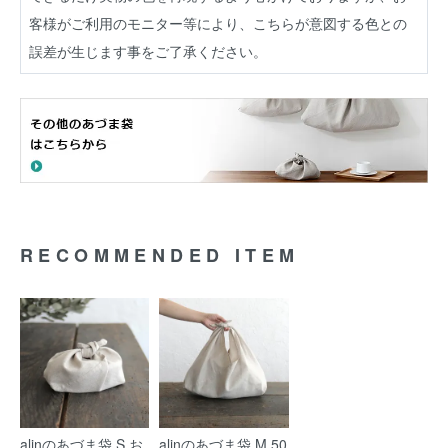
客様がご利用のモニター等により、こちらが意図する色との
誤差が生じます事をご了承ください。
RECOMMENDED ITEM
alinのあづま袋 S お
alinのあづま袋 M 50