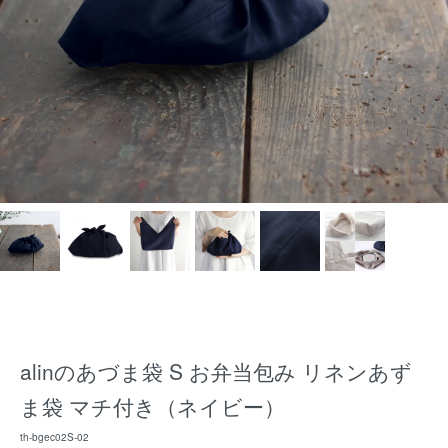
alinのあづま袋 S お弁当包み リネンあず
ま袋 マチ付き（ネイビー）
th-bgec02S-02