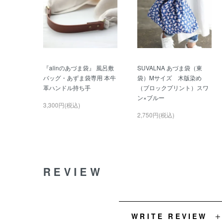
『alinのあづま袋』 風呂敷
SUVALNA あづま袋（東
バッグ・あずま袋専用 本牛
袋）Mサイズ 木版染め
革ハンドル持ち手
（ブロックプリント）スワ
ン×ブルー
3,300円(税込)
2,750円(税込)
REVIEW
WRITE REVIEW