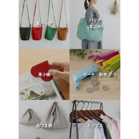
バッグ
革バッグ
(革以外)
革小物
ポーチ・財布
あづま袋
トップス