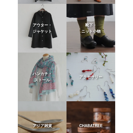
アウター・
靴下・
ジャケット
ニット小物
ハンカチ・
アクセサリー
ストール
アジア雑貨
CHABATREE