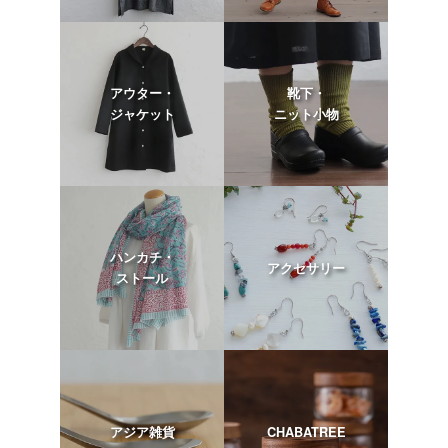
アウター・
靴下・
ジャケット
ニット小物
ハンカチ・
アクセサリー
ストール
アジア雑貨
CHABATREE