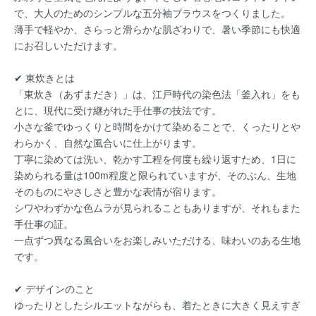
で、大人のためのシンプルな五分袖ブラウスをつくりました。
薄手で軽やか、さらっと滑らかな肌ざわりで、暑い季節にも快適
にお召しいただけます。
✔︎ 東炊きとは
「東炊き（あずまだき）」は、江戸時代の染色法「釜入れ」をも
とに、現代に受け継がれた手仕事の技法です。
小さな釜でゆっくりと時間をかけて染めることで、くったりとや
わらかく、自然な風合いに仕上がります。
丁寧に染めては洗い、乾かす工程を何度も繰り返すため、1日に
染められる量は100m程度と限られていますが、そのぶん、生地
そのものにやさしさと豊かな表情が宿ります。
シワやわずかな色ムラが見られることもありますが、それもまた
手仕事の証。
一点ずつ異なる風合いをお楽しみいただける、味わいのある生地
です。
✔︎ デザインのこと
ゆったりとしたシルエットながらも、着たときに大きく見えすぎ