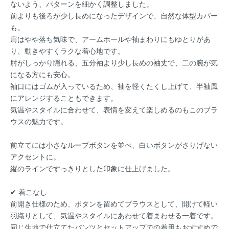
ないよう、パターンを細かく調整しました。
前よりも後ろが少し長めになったデザインで、自然な体型カバー
も。
肩はやや落ち気味で、アームホールや袖まわりにもゆとりがあ
り、動きやすくラクな着心地です。
肘がしっかり隠れる、五分袖より少し長めの袖丈で、二の腕が気
になる方にも安心。
袖口にはゴムが入っているため、袖を軽くたくし上げて、半袖風
にアレンジすることもできます。
気温やスタイルに合わせて、表情を変えて楽しめるのもこのブラ
ウスの魅力です。
前立てには小さなループボタンを並べ、白いボタンがさりげない
アクセントに。
縦のラインですっきりとした印象に仕上げました。
✔︎ 着こなし
前開き仕様のため、ボタンを留めてブラウスとして、開けて軽い
羽織りとして、気温やスタイルにあわせて着まわせる一着です。
同じ生地で仕立てたパンツとセットアップでの着用もおすすめで