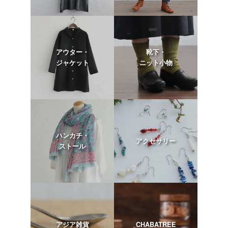
アウター・
靴下・
ジャケット
ニット小物
ハンカチ・
アクセサリー
ストール
アジア雑貨
CHABATREE