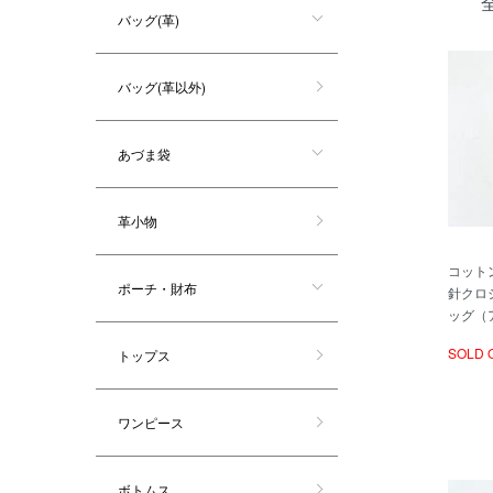
バッグ(革)
バッグ(革以外)
あづま袋
革小物
コット
ポーチ・財布
針クロ
ッグ（
SOLD 
トップス
ワンピース
ボトムス