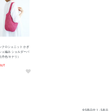
ンクロシェニット かぎ
シェ編み ショルダーバ
牡丹色/キナリ）
OUT
全
5
商品中
1 - 5
表示