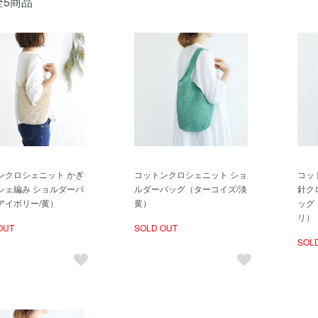
全5商品
ンクロシェニット かぎ
コットンクロシェニット ショ
コッ
シェ編み ショルダーバ
ルダーバッグ（ターコイズ/淡
針ク
アイボリー/黄）
黄）
ッグ
リ）
OUT
SOLD OUT
SOL