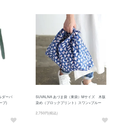
ルダーバ
SUVALNA あづま袋（東袋）Mサイズ 木版
ーブ)
染め（ブロックプリント）スワン×ブルー
2,750円(税込)