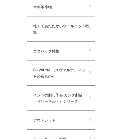
本牛革小物
軽くてあたたかいウールニット特
集
エコバッグ特集
SUVALNA （スヴァルナ）-イン
ドの布もの-
インドの刺し子布 カンタ刺繍
（ラリーキルト）シリーズ
アウトレット
ショールカラー特集