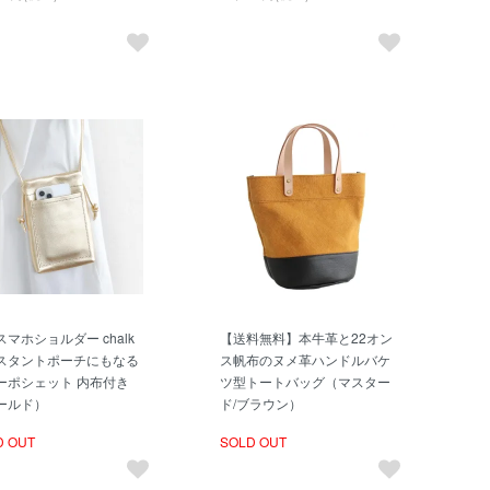
マホショルダー chalk
【送料無料】本牛革と22オン
スタントポーチにもなる
ス帆布のヌメ革ハンドルバケ
ーポシェット 内布付き
ツ型トートバッグ（マスター
ールド）
ド/ブラウン）
D OUT
SOLD OUT