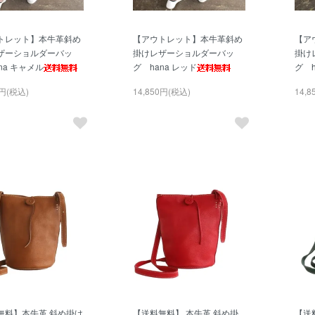
トレット】本牛革斜め
【アウトレット】本牛革斜め
【ア
ザーショルダーバッ
掛けレザーショルダーバッ
掛け
na キャメル
グ hana レッド
グ h
0円(税込)
14,850円(税込)
14,
無料】本牛革 斜め掛け
【送料無料】 本牛革 斜め掛
【送