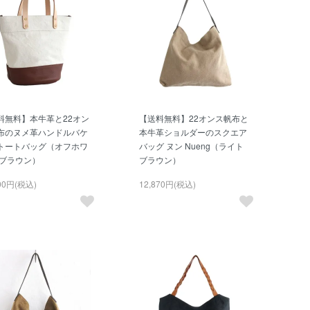
料無料】本牛革と22オン
【送料無料】22オンス帆布と
布のヌメ革ハンドルバケ
本牛革ショルダーのスクエア
トートバッグ（オフホワ
バッグ ヌン Nueng（ライト
/ブラウン）
ブラウン）
100円(税込)
12,870円(税込)