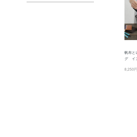
帆布と
グ イ
8,250