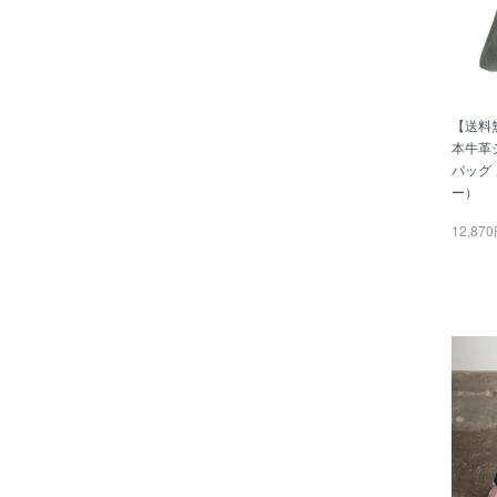
【送料
本牛革
バッグ 
ー）
12,87