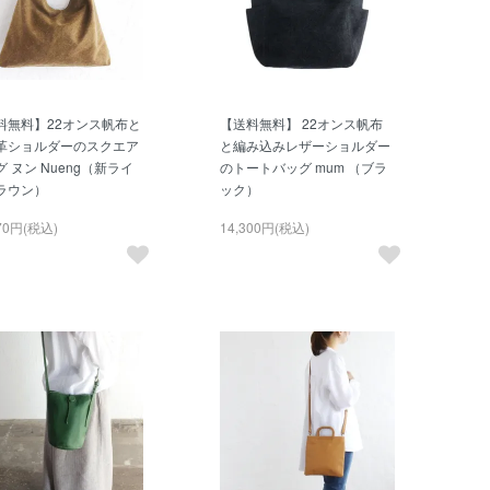
料無料】22オンス帆布と
【送料無料】 22オンス帆布
革ショルダーのスクエア
と編み込みレザーショルダー
 ヌン Nueng（新ライ
のトートバッグ mum （ブラ
ラウン）
ック）
870円(税込)
14,300円(税込)