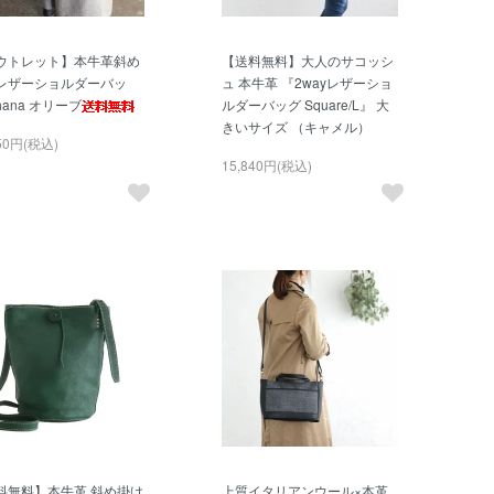
ウトレット】本牛革斜め
【送料無料】大人のサコッシ
レザーショルダーバッ
ュ 本牛革 『2wayレザーショ
ana オリーブ
ルダーバッグ Square/L』 大
きいサイズ （キャメル）
850円(税込)
15,840円(税込)
料無料】本牛革 斜め掛け
上質イタリアンウール×本革