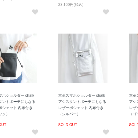
23,100円(税込)
ホショルダー chalk
本革スマホショルダー chalk
本革ス
タントポーチにもなる
アシスタントポーチにもなる
アシ
ポシェット 内布付き
レザーポシェット 内布付き
レザ
ック）
（シルバー）
（ゴ
OUT
SOLD OUT
SOL