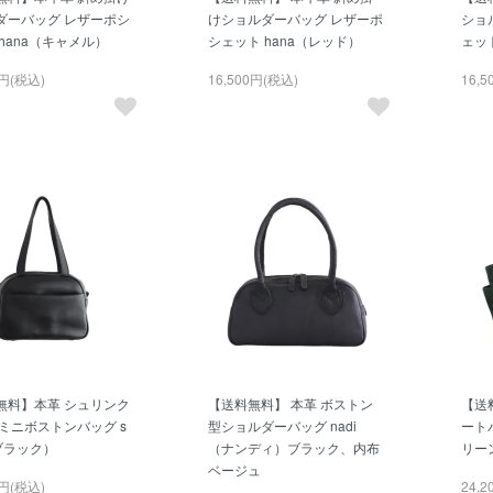
ダーバッグ レザーポシ
けショルダーバッグ レザーポ
ショ
hana（キャメル）
シェット hana（レッド）
ェット
0円(税込)
16,500円(税込)
16,
無料】本革 シュリンク
【送料無料】 本革 ボストン
【送
 ミニボストンバッグ s
型ショルダーバッグ nadi
ートバ
ブラック）
（ナンディ）ブラック、内布
リー
ベージュ
0円(税込)
24,