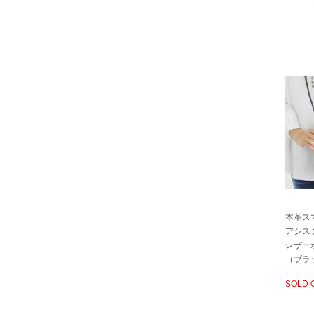
本革スマ
アシス
レザー
（ブラ
SOLD 