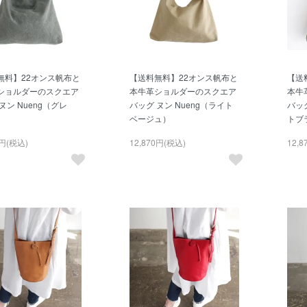
無料】22オンス帆布と
【送料無料】22オンス帆布と
【送
ショルダーのスクエア
本牛革ショルダーのスクエア
本牛
ヌン Nueng（グレ
バッグ ヌン Nueng（ライト
バッグ
ベージュ）
トブ
0円(税込)
12,870円(税込)
12,