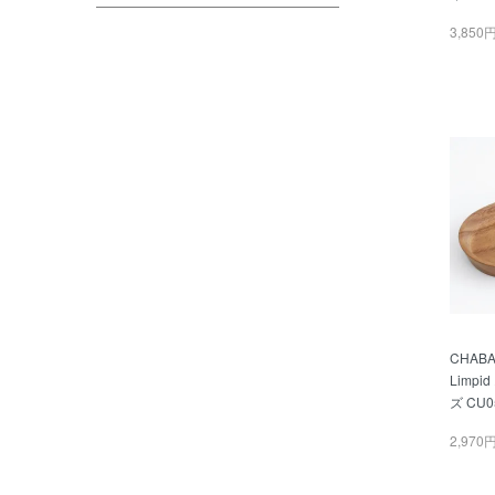
3,850
CHAB
Limp
ズ CU0
2,970