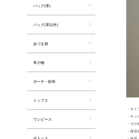
バッグ(革)
バッグ(革以外)
あづま袋
革小物
ポーチ・財布
トップス
・
カト
・
キッ
ワンピース
・
その
・
保存
ボトムス
・
食器