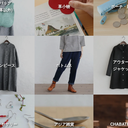
バッグ
革小物
ポーチ・
(革以外)
アウタ
ンピース
ボトムス
ジャケ
クセサリー
アジア雑貨
CHABAT