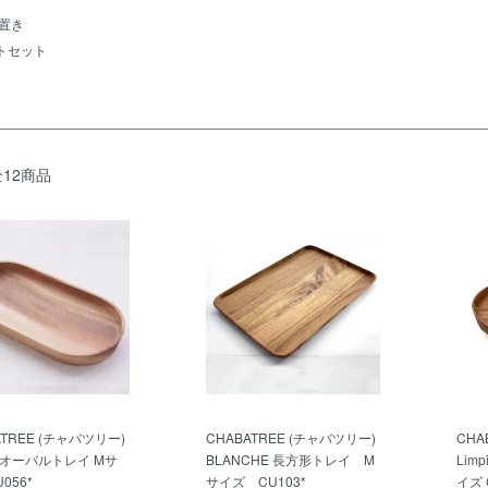
箸置き
トセット
全12商品
ATREE (チャバツリー)
CHABATREE (チャバツリー)
CHA
id オーバルトレイ Mサ
BLANCHE 長方形トレイ M
Lim
056*
サイズ CU103*
イズ 