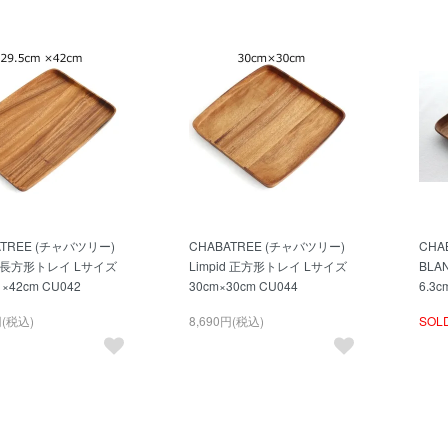
ATREE (チャバツリー)
CHABATREE (チャバツリー)
CHA
id 長方形トレイ Lサイズ
Limpid 正方形トレイ Lサイズ
BLA
 ×42cm CU042
30cm×30cm CU044
6.3c
円(税込)
8,690円(税込)
SOL