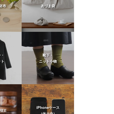
財布
あづま袋
ー・
靴下・
ット
ニット小物
iPhoneケース
REE
（休止中）