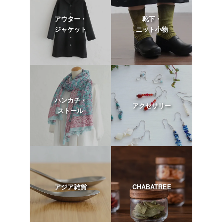
アウター・
靴下・
ジャケット
ニット小物
ハンカチ・
アクセサリー
ストール
アジア雑貨
CHABATREE