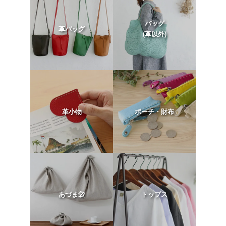
バッグ
革バッグ
(革以外)
革小物
ポーチ・財布
あづま袋
トップス